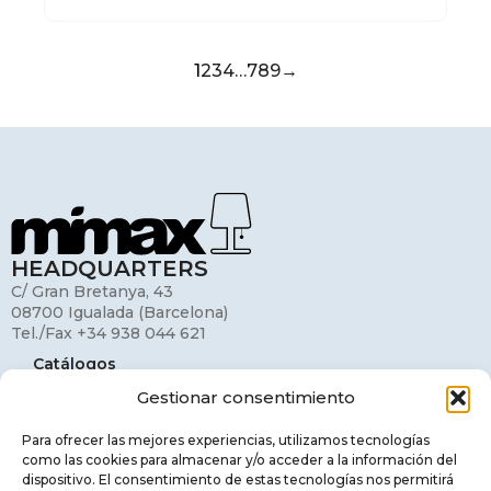
1
2
3
4
…
7
8
9
→
HEADQUARTERS
C/ Gran Bretanya, 43
08700 Igualada (Barcelona)
Tel./Fax +34 938 044 621
Catálogos
Gestionar consentimiento
Mi cuenta
Contacto
Para ofrecer las mejores experiencias, utilizamos tecnologías
como las cookies para almacenar y/o acceder a la información del
Aviso legal
dispositivo. El consentimiento de estas tecnologías nos permitirá