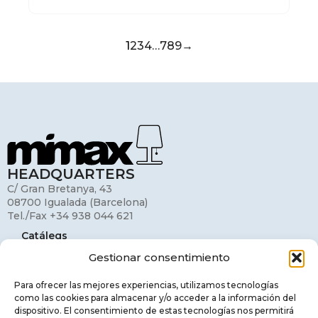
1
2
3
4
…
7
8
9
→
HEADQUARTERS
C/ Gran Bretanya, 43
08700 Igualada (Barcelona)
Tel./Fax +34 938 044 621
Catálegs
Gestionar consentimiento
El meu compte
Contacte
Para ofrecer las mejores experiencias, utilizamos tecnologías
como las cookies para almacenar y/o acceder a la información del
Avis legal
dispositivo. El consentimiento de estas tecnologías nos permitirá