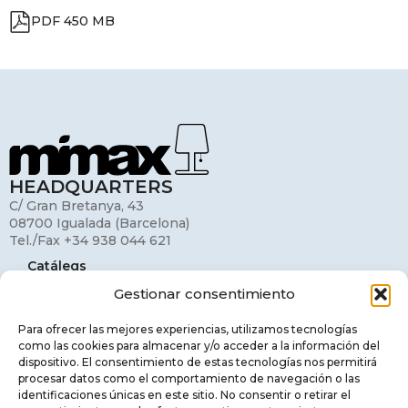
PDF 450 MB
HEADQUARTERS
C/ Gran Bretanya, 43
08700 Igualada (Barcelona)
Tel./Fax +34 938 044 621
Catálegs
Gestionar consentimiento
El meu compte
Contacte
Para ofrecer las mejores experiencias, utilizamos tecnologías
como las cookies para almacenar y/o acceder a la información del
Avis legal
dispositivo. El consentimiento de estas tecnologías nos permitirá
procesar datos como el comportamiento de navegación o las
Política de privacitat
identificaciones únicas en este sitio. No consentir o retirar el