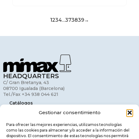
1
2
3
4
…
37
38
39
→
HEADQUARTERS
C/ Gran Bretanya, 43
08700 Igualada (Barcelona)
Tel./Fax +34 938 044 621
Catálogos
Gestionar consentimiento
Mi cuenta
Contacto
Para ofrecer las mejores experiencias, utilizamos tecnologías
como las cookies para almacenar y/o acceder a la información del
Aviso legal
dispositivo. El consentimiento de estas tecnologías nos permitirá