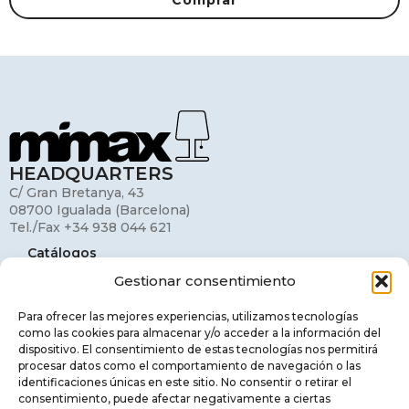
HEADQUARTERS
C/ Gran Bretanya, 43
08700 Igualada (Barcelona)
Tel./Fax +34 938 044 621
Catálogos
Gestionar consentimiento
Mi cuenta
Contacto
Para ofrecer las mejores experiencias, utilizamos tecnologías
como las cookies para almacenar y/o acceder a la información del
Aviso legal
dispositivo. El consentimiento de estas tecnologías nos permitirá
procesar datos como el comportamiento de navegación o las
Política de privacidad
identificaciones únicas en este sitio. No consentir o retirar el
consentimiento, puede afectar negativamente a ciertas
Política de cookies