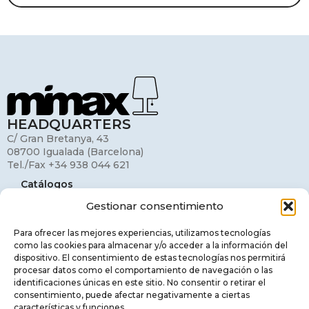
HEADQUARTERS
C/ Gran Bretanya, 43
08700 Igualada (Barcelona)
Tel./Fax +34 938 044 621
Catálogos
Gestionar consentimiento
Mi cuenta
Contacto
Para ofrecer las mejores experiencias, utilizamos tecnologías
como las cookies para almacenar y/o acceder a la información del
Aviso legal
dispositivo. El consentimiento de estas tecnologías nos permitirá
procesar datos como el comportamiento de navegación o las
Política de privacidad
identificaciones únicas en este sitio. No consentir o retirar el
consentimiento, puede afectar negativamente a ciertas
Política de cookies
características y funciones.