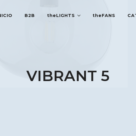
NICIO
B2B
theLIGHTS
theFANS
CA
VIBRANT 5