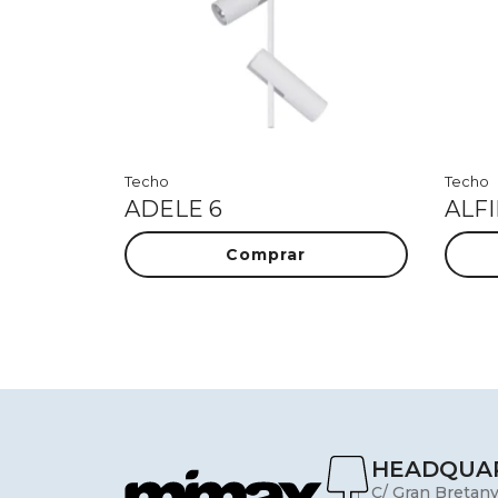
Techo
Techo
ADELE 6
ALFI
Comprar
HEADQUA
C/ Gran Bretany