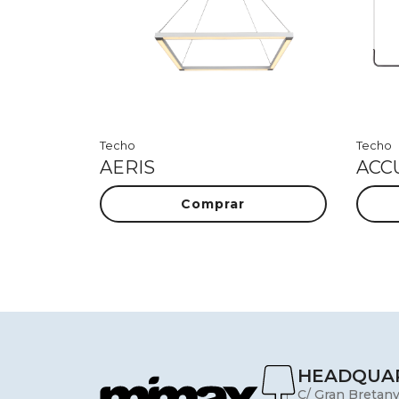
Techo
Techo
AERIS
ACC
Comprar
HEADQUA
C/ Gran Bretany