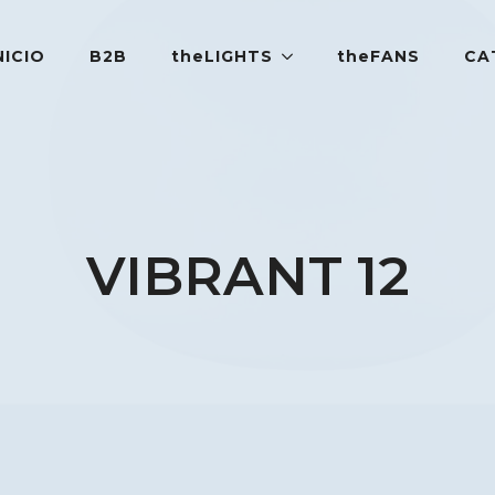
NICIO
B2B
theLIGHTS
theFANS
CA
VIBRANT 12