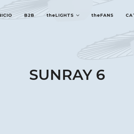
NICIO
B2B
theLIGHTS
theFANS
CA
SUNRAY 6