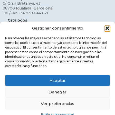
C/ Gran Bretanya, 43
08700 Igualada (Barcelona)
Tel./Fax +34 938 044 621
Catálogos
Gestionar consentimiento
Mi cuenta
Contacto
Para ofrecer las mejores experiencias, utilizamos tecnologías
como las cookies para almacenar y/o acceder a la información del
Aviso legal
dispositivo. El consentimiento de estas tecnologías nos permitirá
procesar datos como el comportamiento de navegación o las
Política de privacidad
identificaciones únicas en este sitio. No consentir o retirar el
consentimiento, puede afectar negativamente a ciertas
Política de cookies
características y funciones.
Aceptar
© MIMAX LIGHTING, S.L.. ALL RIGHTS
Denegar
RESERVED.
Ver preferencias
Català
(
Catalán
)
English
(
Inglés
)
Español
Política de privacidad