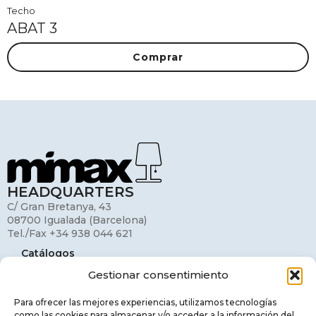
Techo
ABAT 3
Comprar
HEADQUARTERS
C/ Gran Bretanya, 43
08700 Igualada (Barcelona)
Tel./Fax +34 938 044 621
Catálogos
Gestionar consentimiento
Mi cuenta
Contacto
Para ofrecer las mejores experiencias, utilizamos tecnologías
como las cookies para almacenar y/o acceder a la información del