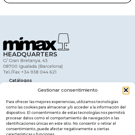
HEADQUARTERS
C/ Gran Bretanya, 43
08700 Igualada (Barcelona)
Tel./Fax +34 938 044 621
Catálogos
Gestionar consentimiento
Mi cuenta
Contacto
Para ofrecer las mejores experiencias, utilizamos tecnologías
como las cookies para almacenar y/o acceder a la información del
Aviso legal
dispositivo. El consentimiento de estas tecnologías nos permitirá
procesar datos como el comportamiento de navegación o las
Política de privacidad
identificaciones únicas en este sitio. No consentir o retirar el
consentimiento, puede afectar negativamente a ciertas
Política de cookies
características y funciones.