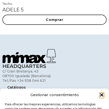
Techo
ADELE 5
Comprar
HEADQUARTERS
C/ Gran Bretanya, 43
08700 Igualada (Barcelona)
Tel./Fax +34 938 044 621
Catálogos
Gestionar consentimiento
Mi cuenta
Contacto
Para ofrecer las mejores experiencias, utilizamos tecnologías
como las cookies para almacenar y/o acceder a la información del