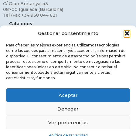
C/ Gran Bretanya, 43
08700 Igualada (Barcelona)
Tel./Fax +34 938 044 621
Catálogos
Gestionar consentimiento
Mi cuenta
Contacto
Para ofrecer las mejores experiencias, utilizamos tecnologías
como las cookies para almacenar y/o acceder a la información del
Aviso legal
dispositivo. El consentimiento de estas tecnologías nos permitirá
procesar datos como el comportamiento de navegación o las
Política de privacidad
identificaciones únicas en este sitio. No consentir o retirar el
consentimiento, puede afectar negativamente a ciertas
Política de cookies
características y funciones.
Aceptar
© MIMAX LIGHTING, S.L.. ALL RIGHTS
Denegar
RESERVED.
Ver preferencias
Català
(
Catalán
)
English
(
Inglés
)
Español
Política de privacidad