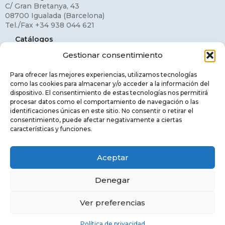
C/ Gran Bretanya, 43
08700 Igualada (Barcelona)
Tel./Fax +34 938 044 621
Catálogos
Gestionar consentimiento
Mi cuenta
Contacto
Para ofrecer las mejores experiencias, utilizamos tecnologías
como las cookies para almacenar y/o acceder a la información del
Aviso legal
dispositivo. El consentimiento de estas tecnologías nos permitirá
procesar datos como el comportamiento de navegación o las
Política de privacidad
identificaciones únicas en este sitio. No consentir o retirar el
consentimiento, puede afectar negativamente a ciertas
Política de cookies
características y funciones.
Aceptar
© MIMAX LIGHTING, S.L.. ALL RIGHTS
Denegar
RESERVED.
Ver preferencias
Català
(
Catalán
)
English
(
Inglés
)
Español
Política de privacidad