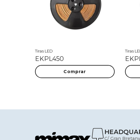
Tiras LED
Tiras L
EKPL450
EKP
Comprar
HEADQUA
C/ Gran Bretany