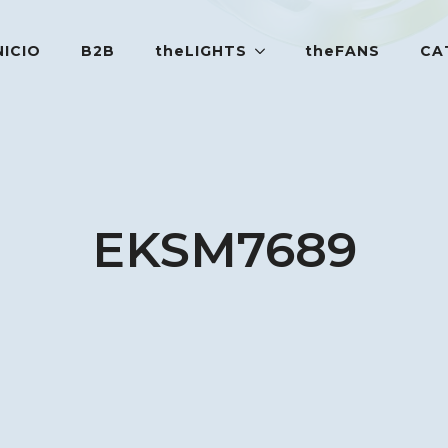
NICIO
B2B
theLIGHTS
theFANS
CA
EKSM7689