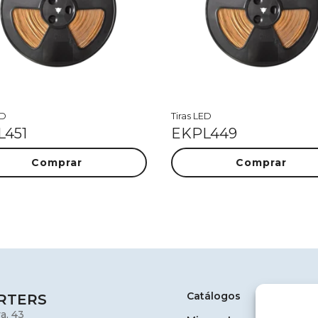
ED
Tiras LED
L451
EKPL449
Comprar
Comprar
Catálogos
RTERS
a, 43