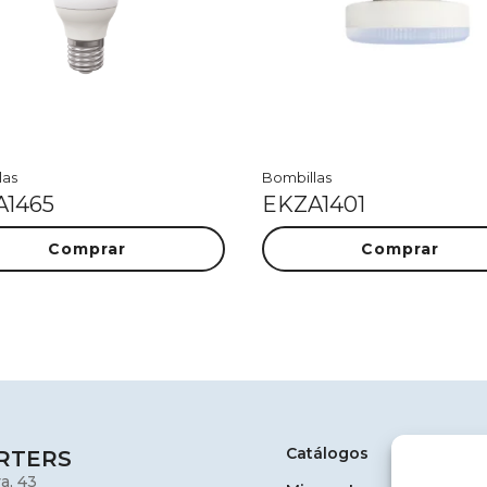
las
Bombillas
A1465
EKZA1401
Comprar
Comprar
Catálogos
RTERS
a, 43