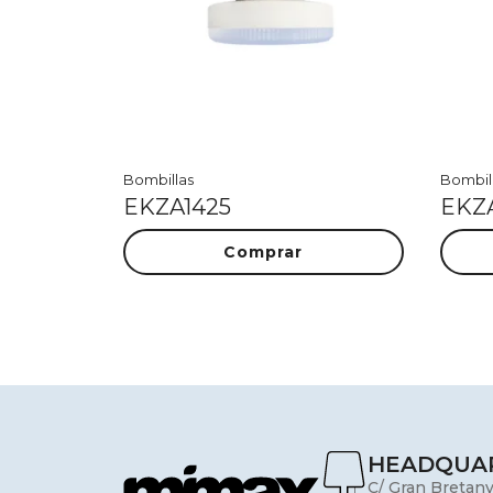
Bombillas
Bombil
EKZA1425
EKZ
Comprar
HEADQUA
C/ Gran Bretany