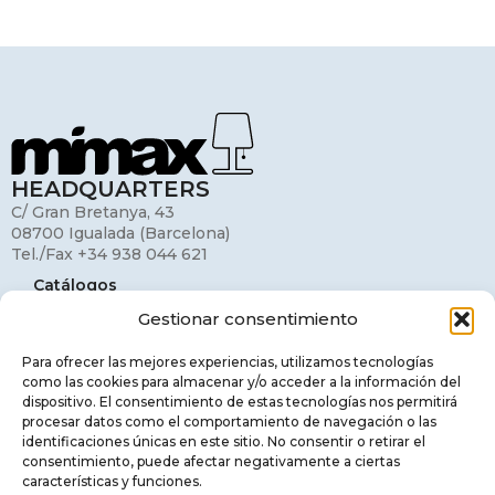
HEADQUARTERS
C/ Gran Bretanya, 43
08700 Igualada (Barcelona)
Tel./Fax +34 938 044 621
Catálogos
Gestionar consentimiento
Mi cuenta
Contacto
Para ofrecer las mejores experiencias, utilizamos tecnologías
como las cookies para almacenar y/o acceder a la información del
Aviso legal
dispositivo. El consentimiento de estas tecnologías nos permitirá
procesar datos como el comportamiento de navegación o las
Política de privacidad
identificaciones únicas en este sitio. No consentir o retirar el
consentimiento, puede afectar negativamente a ciertas
Política de cookies
características y funciones.