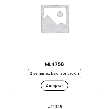
ML4758
2 semanas, bajo fabricación
Comprar
←
1
2
3
4
5