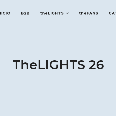
NICIO
B2B
theLIGHTS
theFANS
CA
TheLIGHTS 26