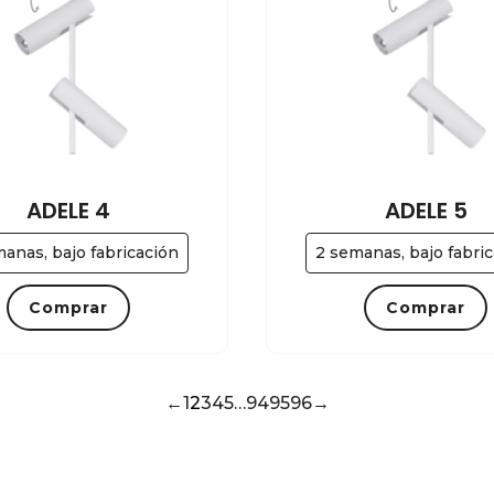
ADELE 4
ADELE 5
anas, bajo fabricación
2 semanas, bajo fabri
Comprar
Comprar
←
1
2
3
4
5
…
94
95
96
→