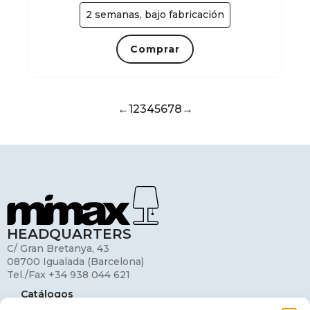
2 semanas, bajo fabricación
Comprar
←
1
2
3
4
5
6
7
8
→
HEADQUARTERS
C/ Gran Bretanya, 43
08700 Igualada (Barcelona)
Tel./Fax +34 938 044 621
Catálogos