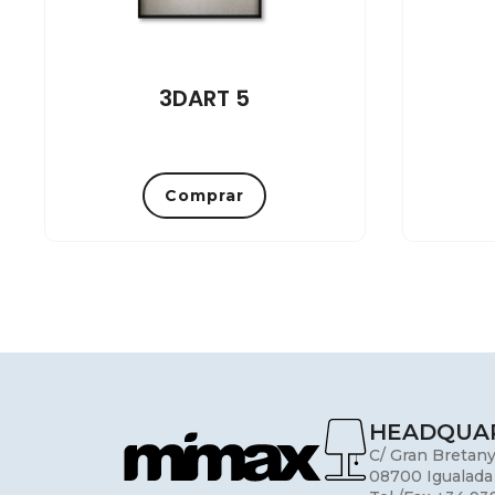
3DART 5
Comprar
HEADQUA
C/ Gran Bretany
08700 Igualada