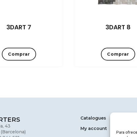
3DART 7
3DART 8
Comprar
Comprar
Catalogues
RTERS
a, 43
My account
 (Barcelona)
Para ofrece