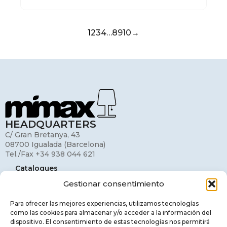
1
2
3
4
…
8
9
10
→
HEADQUARTERS
C/ Gran Bretanya, 43
08700 Igualada (Barcelona)
Tel./Fax +34 938 044 621
Catalogues
Gestionar consentimiento
My account
Contact
Para ofrecer las mejores experiencias, utilizamos tecnologías
como las cookies para almacenar y/o acceder a la información del
Legal Notice
dispositivo. El consentimiento de estas tecnologías nos permitirá